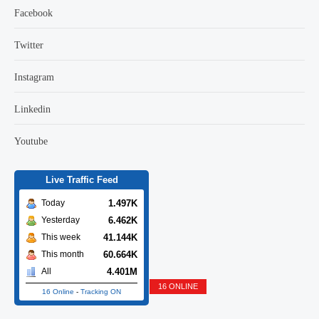
Facebook
Twitter
Instagram
Linkedin
Youtube
Live Traffic Feed
1.497K
Today
6.462K
Yesterday
41.144K
This week
60.664K
This month
4.401M
All
16 ONLINE
16 Online
-
Tracking ON