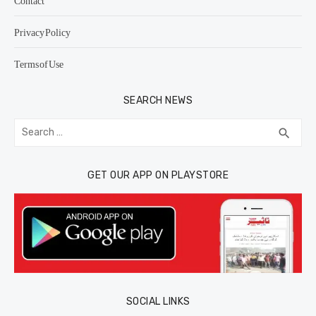
Contact
Privacy Policy
Terms of Use
SEARCH NEWS
Search
SEA
search
for:
GET OUR APP ON PLAYSTORE
SOCIAL LINKS