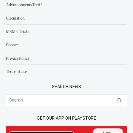
Advertisements Tariff
Circulation
MSME Details
Contact
Privacy Policy
Terms of Use
SEARCH NEWS
Search
SEA
search
for:
GET OUR APP ON PLAYSTORE