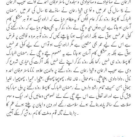
الرحمان کے صاحبزادے و صاحبزادی و سبکدوش ماسٹر عرفان احمد کے نواسے حبیب الرحمان
نے 5 سال کی عمر میں و نواسی شیزا رحمان نے ساڈھے 6 سال کی عمر میں رمضان
المبارک کا پہلا روزہ رکھ کر عام لوگوں کو یہ پیغام دیا ہے کہ ارادہ نیک ہو تو ہر مشکل کام
آسان ہو جاتا ہے ان دونوں بچہ و بچی نے روزہ رکھ کر یہ بھی پیغام دیا ہے کہ روزہ رکھنے کی
کوئی عمر نہیں ہوتی ہے بلکہ ارادہ نیک ہونا چاہیئے کیوں کہ روزہ تو ہر مرد و خواتین پر فرض
ہے اس کے لیے عمر بھی متعین ہے مگر ارادہ نیک ہو تو اس کے لیے کوئی عمر نہیں
ہوتی ہے بلکہ ہر مشکل کام آسان ہو جاتا ہے یہ معصوم بچے و بچی نے رمضان المبارک
کا پہلا روزہ ہی نہیں رکھا بلکہ روزہ رکھ کر اپنے لئے نہیں بلکہ آخرت کی تیاری شروع کر
دی ہے حبیب الرحمان و شیزا رحمان کے روزہ رکھنے پر والدین علاوہ نانا ماسٹر عرفان احمد و
نانی ، دادا دادی ، چچا چچی ، مامو ممانی ، خالہ خالو ، پھوپھا پھوپھی ، چچیرا ، ممیرا ، پھوپھیرا ، خلیرا
بھائی بہن سمیت تمام رشتہ داروں نے رمضان المبارک کا پہلا روزہ رکھنے پر دلی مبارکباد
پیش کی ہے اور اللہ تعالیٰ سے اس بچے بچی کے لئے خصوصی دعائیں کی اور نیک و سوم
صلات کے ساتھ پابند بناتے ہوئے سلامت رکھے اور دین و ایمان پر چلتے ہوئے علم کا
بڑا بنائے تاکہ قوم و ملت کا نام روشن کرسکے آمین.