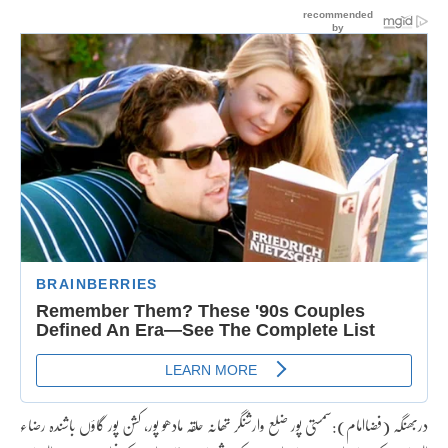
دربھنگہ (فضاامام):سمستی پور ضلع وارشنگر تھانہ حلقہ مادھو پور، کشن پور گاؤں باشندہ رضاء