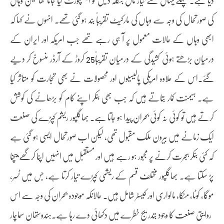
کی صورتحال کی وجہ سے وہاں کی مارکیٹ تقریباً بند ہو گئی تھے۔ انہوں نے کہا کہ
ابھی وہاں کے حالات معمول پر آ ہی رہے تھے جب امریکہ اور ایران کے
درمیان بڑھتے ہوئی کشیدگی کے درمیان تقریباً25 کروڑ کے آرڈر منسوخ کر دیے
گئے۔اس کے علاوہ امریکی پالیسیوں اور محصولات نے بھی تجارت کو متاثر کیا
ہے۔ ہیمنت کمار بتاتے ہیں کہ جب بھی بنکر اپنے کام کو بڑھانے کی کوشش
کرتے ہیں تو کوئی نہ کوئی بحران پیدا ہو جاتا ہے۔ بھاگلپور ریشم کپڑے کی صنعت
ایک زمانے میں بیرون ملک مقبول تھی، لیکن اب صورتحال ایسی ہو گئی ہے
کہ کئی بنکر ہجرت کرنے پر مجبور ہو رہے ہیں اور مستقبل میں انہیں اپنا کرگھے بیچنا
پڑ سکتا ہے۔ بھاگلپور مختلف قسم کے ریشمی کپڑے تیار کرتا ہے، جس میں ٹسر،
موگا، کوٹا، مٹکا، مالواری اور کیسٹر شامل ہیں۔ حالانکہ موجودہ بحران کی وجہ سے اس
روایتی صنعت کا وجود بتدریج خطرے میں دکھائی دے رہا ہے۔ہندوستھان سماچار