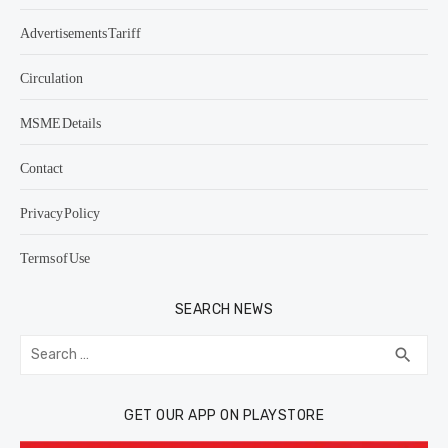
Advertisements Tariff
Circulation
MSME Details
Contact
Privacy Policy
Terms of Use
SEARCH NEWS
Search
SEA
search
for:
GET OUR APP ON PLAYSTORE