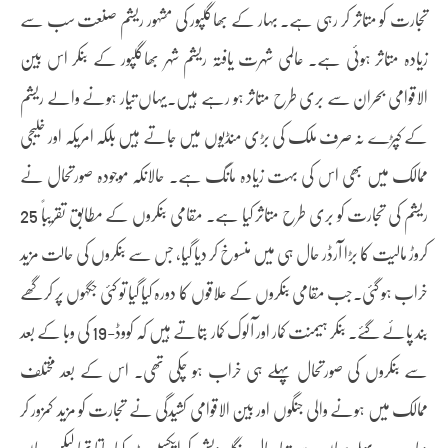
تجارت کو متاثر کر رہی ہے۔ بہار کے بھاگلپور کی مشہور ریشم صنعت سب سے
زیادہ متاثر ہوئی ہے۔ عالمی شہرت یافتہ ریشم شہر بھاگلپور کے بنکر اس بین
الاقوامی بحران سے بری طرح متاثر ہو رہے ہیں۔یہاں تیار ہونے والے ریشم
کے کپڑے نہ صرف ملک کی بڑی منڈیوں میں جاتے ہیں بلکہ امریکہ اور خلیجی
ممالک میں بھی اس کی بہت زیادہ مانگ ہے۔ حالانکہ موجودہ صورتحال نے
ریشم کی تجارت کو بری طرح متاثر کیا ہے۔ مقامی بنکروں کے مطابق تقریباً 25
کروڑ مالیت کا بڑا آرڈر حال ہی میں منسوخ کر دیا گیا، جس سے بنکروں کی حالت مزید
خراب ہو گئی۔جب مقامی بنکروں کے علاقوں کا دورہ کیا گیا تو کئی جگہوں پر کرگھے
بند پائے گئے۔ بنکر ہیمنت کمار اور آلوک کمار بتاتے ہیں کہ کووڈ-19 کی وبا کے بعد
سے بنکروں کی صورتحال پہلے ہی خراب ہو چکی تھی۔ اس کے بعد مختلف
ممالک میں ہونے والی جنگوں اور بین الاقوامی کشیدگی نے تجارت کو مزید کمزور کر
دیا ہے۔ پہلے یہاں سے تیار مال بنگلہ دیش کو ایکسپورٹ کیا جاتا تھا لیکن وہاں