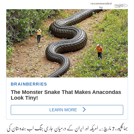
بھاگلپور، 7 مارچ :۔ امریکہ اور ایران کے درمیان جاری جنگ اب ہندوستان کی