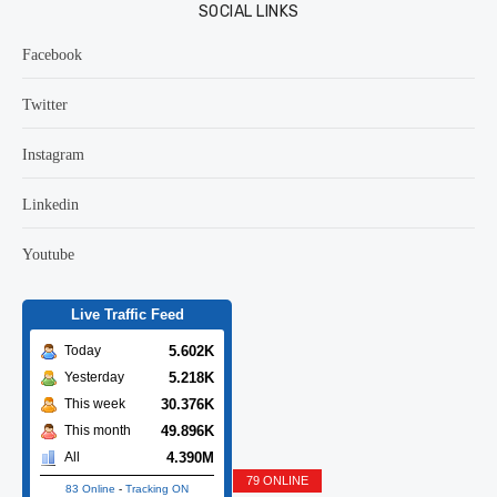
SOCIAL LINKS
Facebook
Twitter
Instagram
Linkedin
Youtube
Live Traffic Feed
5.605K
Today
5.218K
Yesterday
30.379K
This week
49.899K
This month
4.390M
All
79 ONLINE
83 Online
-
Tracking ON