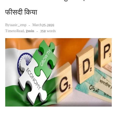
फीसदी किया
Posted
By
taasir_emp
March 25, 2026
on
Time to Read:
2 min
-
350
words