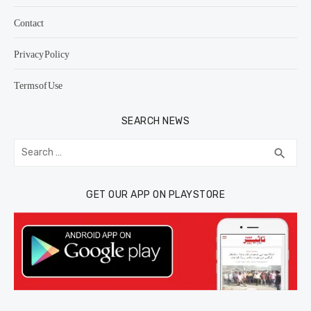
Contact
Privacy Policy
Terms of Use
SEARCH NEWS
Search
SEA
search
for:
GET OUR APP ON PLAYSTORE