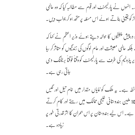
انہوں نے پارلیمنٹ اور قوم سے مطالبہ کیا کہ وہ عالمی
واز کو یقینی بناتے ہوئے اس مسئلہ پر متحد ہو کر جواب دیں۔
 درپیش چیلنجوں کا حوالہ دیتے ہوئے وزیر اعظم نے کہا کہ
المی معیشت اور عام لوگوں کی زندگیوں کو متاثر کر رہا
پٹرولیم کی طرف سے پارلیمنٹ کو وقتاً فوقتاً بریفنگ دی
جاتی رہی ہے۔
خطہ ہے۔ یہ ملک کو نمایاں مقدار میں خام تیل اور گیس
فراہم کرتا ہے، اور یہ عالمی تجارتی راستوں کے لیے بھی اہم ہے۔ تقریباً 10 ملین ہندوستانی خلیجی ممالک میں رہتے اور کام کرتے
 ہے۔ اس لیے ہندوستان پر اس بحران کا اثر قدرتی طور پر
زیادہ ہے۔