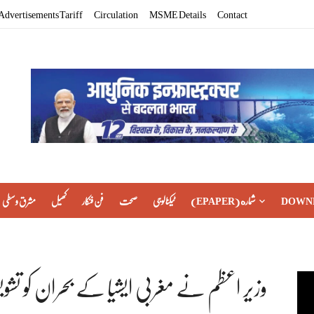
Advertisements Tariff
Circulation
MSME Details
Contact
DOWN
(EPAPER) شماره
ٹیکنالوجی
صحت
فن فنکار
کھیل
مشرق وسطی
وزیر اعظم نے مغربی ایشیا کے بحران کو تشو