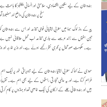
ہندوستان کے لیے سنگین اقتصادی، سلامتی اور انسانی چیلنجز کا باعث ہے۔ 
سطح پر ہندوستان کی واضح اور مضبوط آ
پیر کے روز لوک سبھا میں مغربی ایشیائی فوجی تنازعہ اور اس سے ہندوستان کو
تین ہفتوں سے زائد عرصے سے جاری تنازعہ اب محض علاقائی نہیں ہے بلکہ ع
ہے۔ حکومت صورتحال پر گہری نظر رکھے ہوئے ہے، اور وزیر خارجہ اور وزیر 
مودی نے کہا کہ مغربی ایشیا ہندوستان کے لیے تزویراتی طور پر ایک اہم 
ہیں اور ہندوستانی عملے کے ارکان کی ایک خاصی تعداد جہازوں پر کام کرتی