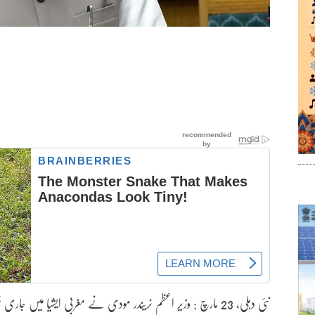
نئی دہلی، 23 مارچ : وزیر اعظم نریندر مودی نے مغربی ایشیا میں ج