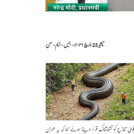
تاثیر 23 مارچ
۲۰۲۶:- ایس -ایم- حسن
اری فوجی تنازع کو تشویشناک قرار دیتے ہوئے کہا کہ یہ بحران