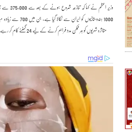
وزیر اعظم نے
1000 ہندوستانیوں کو ا
متاثرہ شہریوں کو ہر ممکن مدد فراہم کرنے کے لیے 24 گھنٹے کام کر رہے ہیں۔ ہیلپ لائنز اور کنٹرول روم بھی قائم کیے گئے ہیں۔