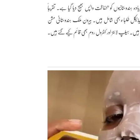
 کہا کہ تنازعہ شروع ہونے کے بعد سے 375,000 سے زیادہ ہندوستانیوں کو بحفاظت واپس بھیج دیا گیا ہے۔ تقریباً
یران سے نکالا گیا ہے، جن میں 700 سے زیادہ میڈیکل طلباءبھی شامل ہیں۔ بیرون ملک ہندوستانی مشن