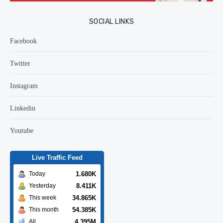
SOCIAL LINKS
Facebook
Twitter
Instagram
Linkedin
Youtube
Live Traffic Feed
1.680K
Today
8.411K
Yesterday
34.865K
This week
54.385K
This month
4.395M
All