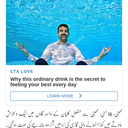
ممبئی، 16 مئی: ممبئی سے متصل کلیان کے واسر گاؤں میں ایک دلخراش
حادثے میں کوڑا اٹھانے والی گاڑی کی زد میں آ کر دو سالہ بچے کی موت ہو گئی۔