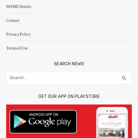
MSME Details
Contact
Privacy Policy
Terms of Use
SEARCH NEWS
Search
SEA
search
for:
GET OUR APP ON PLAYSTORE