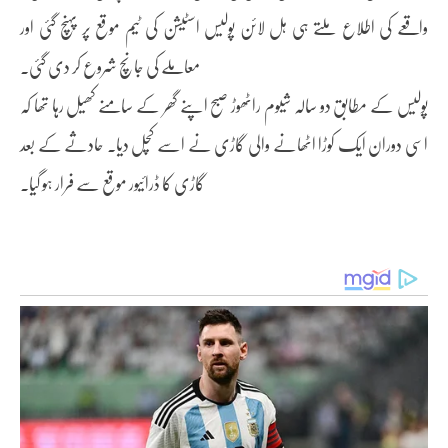
واقعے کی اطلاع ملتے ہی ہل لائن پولیس اسٹیشن کی ٹیم موقع پر پہنچ گئی اور
معاملے کی جانچ شروع کر دی گئی۔
پولیس کے مطابق دو سالہ شیوم راٹھوڑ صبح اپنے گھر کے سامنے کھیل رہا تھا کہ
اسی دوران ایک کوڑا اٹھانے والی گاڑی نے اسے کچل دیا۔ حادثے کے بعد
گاڑی کا ڈرائیور موقع سے فرار ہو گیا۔