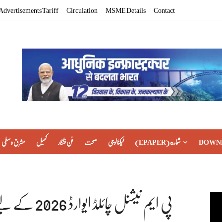
Advertisements Tariff
Circulation
MSME Details
Contact
DOWN
(EPAPER) شماره
ٹیکنالوجی
صحت
فن فنکار
کھیل
مشرق وسطی