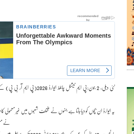
نئی دہلی، 2 جون:پی ایم نیشنل چائلڈ
یہ ایوارڈ ان بچوں کو دیاجاتا ہے جنہوں نے مختلف شعبوں میں غیر معمولی ک
نے منگل
پانچ سے 18 سال کی عمر کے بچے (