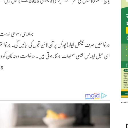
بہادری، سماجی خدمت، م
درخواستیں صرف نیشنل ایوارڈ پورٹل پر آن لائن قبول کی جائیں گی۔ درخواستوں
ای میل ایڈریس جیسی معلومات درکار ہوتی ہیں۔ درخواست دہندگان کو دست
2026 ” منتخب کری