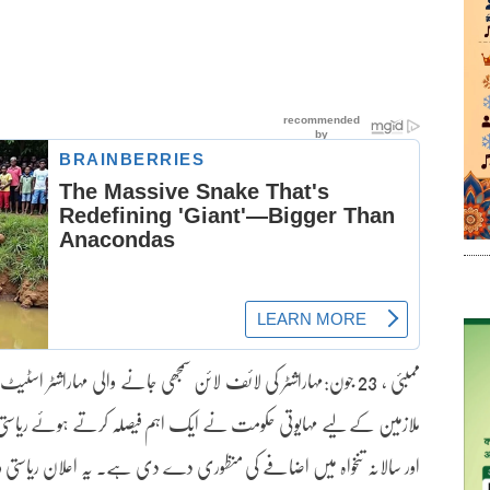
ملازمین کے لیے مہایوتی حکومت نے ایک اہم فیصلہ کرتے ہوئے ریاستی سرکا
اور سالانہ تنخواہ میں اضافے کی منظوری دے دی ہے۔ یہ اعلان ریاستی وز