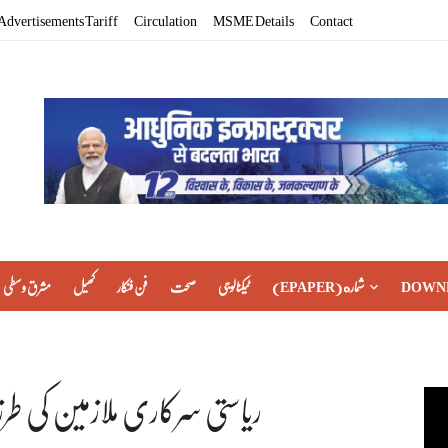
Advertisements Tariff
Circulation
MSME Details
Contact
DOWN
(EPAPER) شماره
ٹیکنالوجی
صحت
فن فنکار
کھیل
مشرق وسطی
ریاستی سرکاری ملازمین کی طرز پ