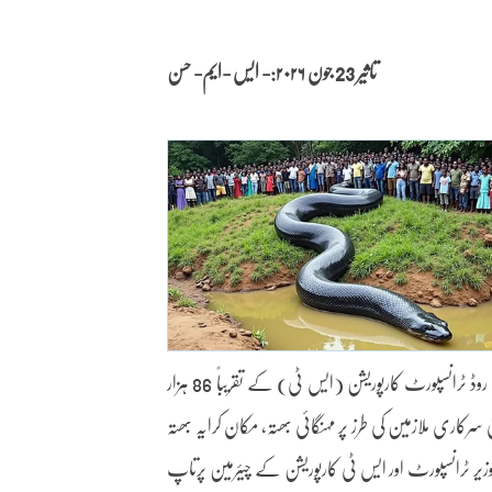
تاثیر 23 جون
۲۰۲۶:- ایس -ایم- حسن
ممبئی ، 23 جون:مہاراشٹر کی لائف لائن سمجھی جانے والی مہاراشٹر اسٹیٹ روڈ ٹرانسپورٹ کارپوریشن (ایس ٹی) کے تقریباً 86 ہزار
ری ملازمین کی طرز پر مہنگائی بھتہ، مکان کرایہ بھتہ
یر ٹرانسپورٹ اور ایس ٹی کارپوریشن کے چیئرمین پرتاپ