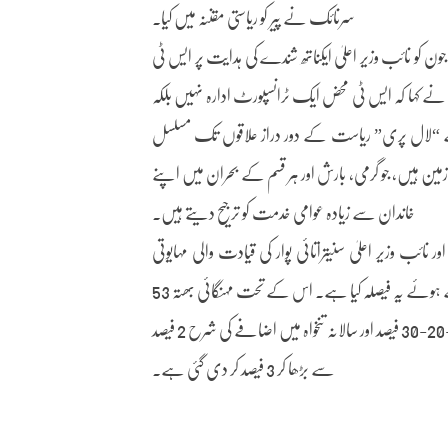
سرنائک نے پیر کو ریاستی مقننہ میں کیا۔
سمبلی اور قانون ساز کونسل میں بیان دیتے ہوئے سرنائک نے کہا کہ 22 جون کو نائب وزیر اعلیٰ ایکناتھ شندے کی ہدایت پر ایس ٹی
 نے کہا کہ ایس ٹی محض ایک ٹرانسپورٹ ادارہ نہیں بلکہ
 سے “لال پری” ریاست کے دور دراز علاقوں تک مسلسل
 ہیں، جو گرمی، بارش اور ہر قسم کے بحران میں اپنے
خاندان سے زیادہ عوامی خدمت کو ترجیح دیتے ہیں۔
ور نائب وزیر اعلیٰ سنیتراتائی پوار کی قیادت والی مہایوتی
حکومت نے ملازمین کے جذبات اور ان کے جائز مطالبات کا احترام کرتے ہوئے یہ فیصلہ کیا ہے۔ اس کے تحت مہنگائی بھتہ 53
فیصد سے بڑھا کر 58 فیصد، مکان کرایہ بھتہ 8-16-24 فیصد سے بڑھا کر 10-20-30 فیصد اور سالانہ تنخواہ میں اضافے کی شرح 2 فیصد
سے بڑھا کر 3 فیصد کر دی گئی ہے۔