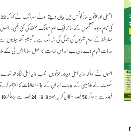
ا
کی تمام مزدور تنظیموں کے ساتھ ایک اہم میٹنگ منعقد کی گئی تھی۔ انہوں
مہاراشٹر کے عام شہریوں کی زندگی کی شہ رگ ہے۔ گزشتہ آٹھ دہائیوں
خدمات انجام دے رہی ہے اور اس خدمت کا اصل سہارا ایس ٹی کے ملازمین
انہوں نے کہا کہ وزیر اعلیٰ دیویندر فڑنویس، نائب وزیر اعلیٰ ایکناتھ شندے ا