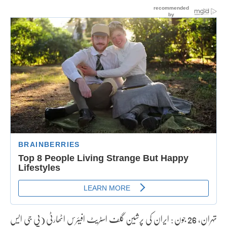
تہران، 26 جون : ایران کی پرشین گلف اسٹریٹ افیئرس اٹھارٹی (پی جی ایس