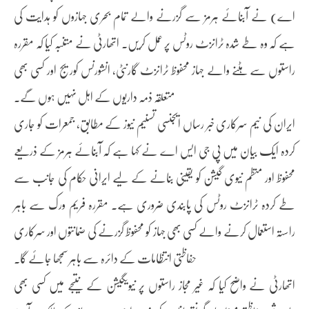
اے) نے آبنائے ہرمز سے گزرنے والے تمام بحری جہازوں کو ہدایت کی
ہے کہ وہ طے شدہ ٹرانزٹ روٹس پر عمل کریں۔ اتھارٹی نے متنبہ کیا کہ مقررہ
راستوں سے ہٹنے والے جہاز محفوظ ٹرانزٹ گارنٹی، انشورنس کوریج اور کسی بھی
متعلقہ ذمہ داریوں کے اہل نہیں ہوں گے۔
ایران کی نیم سرکاری خبر رساں ایجنسی تسنیم نیوز کے مطابق، جمعرات کو جاری
کردہ ایک بیان میں پی جی ایس اے نے کہا ہے کہ آبنائے ہرمز کے ذریعے
محفوظ اور منظم نیوی گیشن کو یقینی بنانے کے لیے ایرانی حکام کی جانب سے
طے کردہ ٹرانزٹ روٹس کی پابندی ضروری ہے۔ مقررہ فریم ورک سے باہر
راستہ استعمال کرنے والے کسی بھی جہاز کو محفوظ گزرنے کی ضمانتوں اور سرکاری
حفاظتی انتظامات کے دائرہ سے باہر سمجھا جائے گا۔
اتھارٹی نے واضح کیا کہ غیر مجاز راستوں پر نیویگیشن کے نتیجے میں کسی بھی