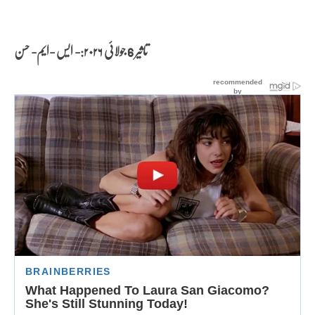
تاثیر 6 جولائی
۲۰۲۶:- ایس -ایم- حسن