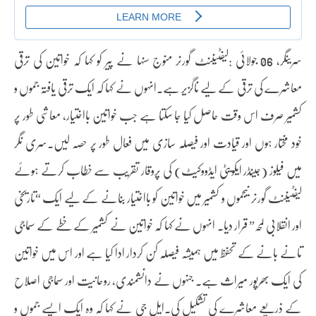
سرینگر، 06 جولائی :لیفٹیننٹ گورنر منوج سنہا نے پیر کو کہا کہ خواتین کی ترقی
معاشرے کی ترقی کے لیے ناگزیر ہے۔انہوں نے کہا کہ ایک ترقی یافتہ جموں و
کشمیر صرف اس وقت حاصل کیا جا سکتا ہے جب خواتین بااختیار، معاشی طور پر
خود مختار ہوں اور قیادت اور فیصلہ سازی میں فعال طور پر حصہ لیں۔سری نگر
میں فیلوز (جینڈر ایکویٹی ایڈووکیٹ) کی پروقار تقریب سے خطاب کرتے ہوئے
لیفٹیننٹ گورنر نیجموں و کشمیر میں خواتین کو بااختیار بنانے کے لیے ایک “تاریخی
اور انقلابی لمحہ” قرار دیا۔ انہوں نے کہا کہ خواتین نے کشمیر کے خطے کے سماجی
تانے بانے کے تحفظ میں ہمیشہ فیصلہ کن کردار ادا کیا ہے اور اس میں خواتین
کی ایک بھرپور میراث ہے۔ جنہوں نے دانشمندی، روحانیت اور سماجی اصلاح
کے ذریعے معاشرے کی تشکیل کی۔ایل جی نے کہا کہ وہ ایک ایسے جموں و