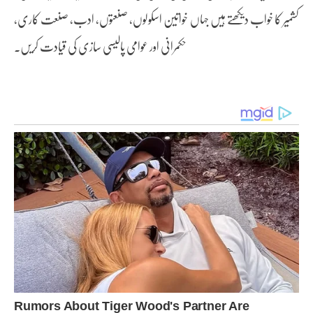
کشمیر کا خواب دیکھتے ہیں جہاں خواتین اسکولوں، صنعتوں، ادب، صنعت کاری،
حکمرانی اور عوامی پالیسی سازی کی قیادت کریں۔