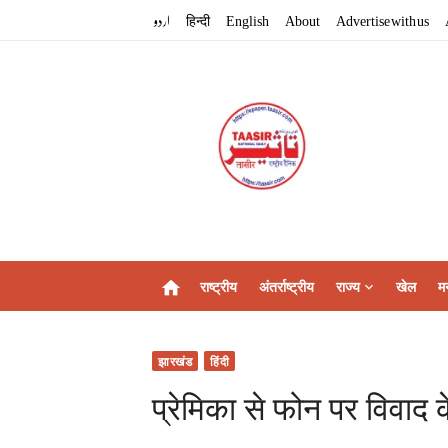
Skip
اردو
हिन्दी
English
About
Advertise with us
to
content
राष्ट्रीय
अंतर्राष्ट्रीय
राज्य
खेल
म
home
झारखंड
हिंदी
प्रेमिका से फोन पर विवाद 