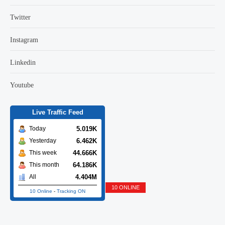
Twitter
Instagram
Linkedin
Youtube
Live Traffic Feed
5.019K
Today
6.462K
Yesterday
44.666K
This week
64.186K
This month
4.404M
All
10 ONLINE
10 Online
-
Tracking ON