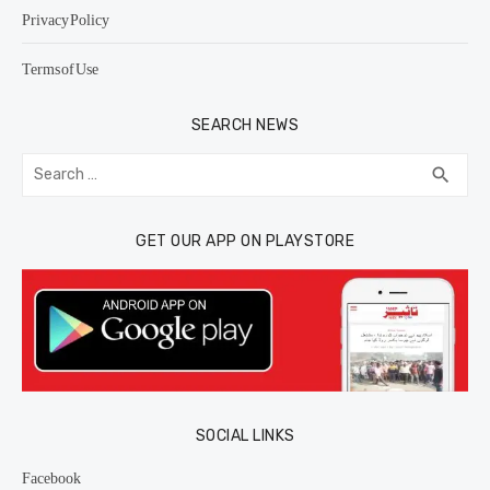
Privacy Policy
Terms of Use
SEARCH NEWS
Search
SEA
search
for:
GET OUR APP ON PLAYSTORE
SOCIAL LINKS
Facebook