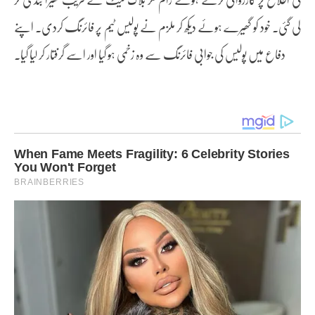
لی گئی۔ خود کو گھیرے ہوئے دیکھ کر ملزم نے پولیس ٹیم پر فائرنگ کردی۔ اپنے
دفاع میں پولیس کی جوابی فائرنگ سے وہ زخمی ہو گیا اور اسے گرفتار کر لیا گیا۔