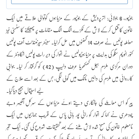
جونپور، 6 جولائی: اترپردیش کے جونپور کے مڑیاہوں کوتوالی علاقے میں ایک
خاتون کا قتل کرکے لاش کے ٹکڑے الگ الگ مقامات پر پھینکنے کا سنسنی خیز
معاملہ پولیس نے صرف 14 گھنٹوں میں حل کرلیا۔ سینئر سپرنٹنڈنٹ آف پولیس
کنور انوپم سنگھ کی ہدایت پر مڑیاہوںپولیس نے اتوار کی دیر رات پولیس انکاونٹر کے
دوران مرکزی ملزم ہیمل کھکھریا عرف دلیپ (42) کو گرفتار کر لیا۔ جوابی
کارروائی میں ملزم کی دائیں ٹانگ میں گولی لگی، جس کے بعد اسے علاج کے
لیے اسپتال بھیج دیا گیا۔
پیر کو اس معاملے کی جانکاری دیتے ہوئے مڑیاہوں کے سرکل آفیسر وجے
چودھری نے کہا کہ اتوار کو رانی پور بائی پاس کے قریب جھاڑیوں میں ایک
نامعلوم خاتون کی مسخ شدہ لاش ملنے کے بعد تحقیقات شروع کی گئی۔ ایک مخبر
کی اطلاع پر کارروائی کرتے ہوئے رام نگر بلاک گیٹ کے قریب گھیرا بندی کر