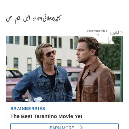
تاثیر 6 جولائی
۲۰۲۶:- ایس -ایم- حسن