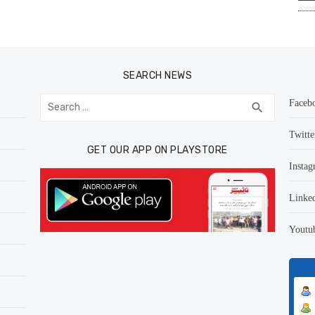
SEARCH NEWS
Search
Faceb
SEARCH
search
for:
Twitte
GET OUR APP ON PLAYSTORE
Instag
Linke
Youtu