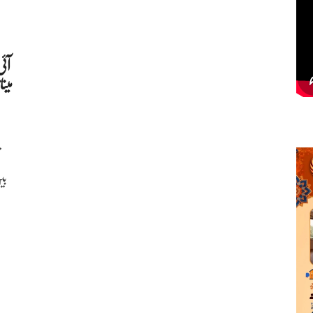
آئ
میں
بی