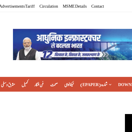
Advertisements Tariff
Circulation
MSME Details
Contact
مشرق وسطی
کھیل
فن فنکار
صحت
ٹیکنالوجی
(EPAPER) شماره
DOWN