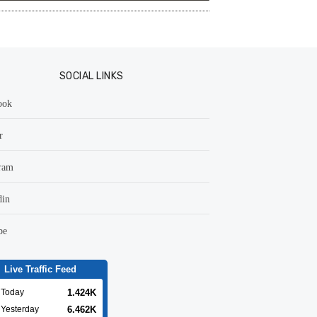
SOCIAL LINKS
ook
r
ram
din
be
Live Traffic Feed
1.424K
Today
6.462K
Yesterday