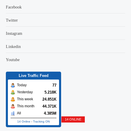
Facebook
Twitter
Instagram
Linkedin
Youtube
Live Traffic Feed
77
Today
5.218K
Yesterday
24.851K
This week
44.371K
This month
4.385M
All
14 ONLINE
14 Online
-
Tracking ON