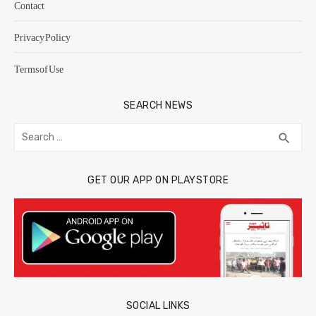
Contact
Privacy Policy
Terms of Use
SEARCH NEWS
Search
SEA
search
for:
GET OUR APP ON PLAYSTORE
SOCIAL LINKS