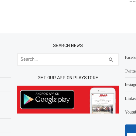
SEARCH NEWS
Search
Faceb
SEARCH
search
for:
Twitte
GET OUR APP ON PLAYSTORE
Instag
Linke
Youtu