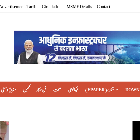
Advertisements Tariff
Circulation
MSME Details
Contact
مشرق وسطی
کھیل
فن فنکار
صحت
ٹیکنالوجی
(EPAPER) شماره
DOWN