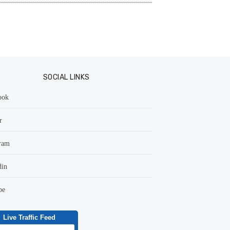
SOCIAL LINKS
ook
r
ram
din
be
Live Traffic Feed