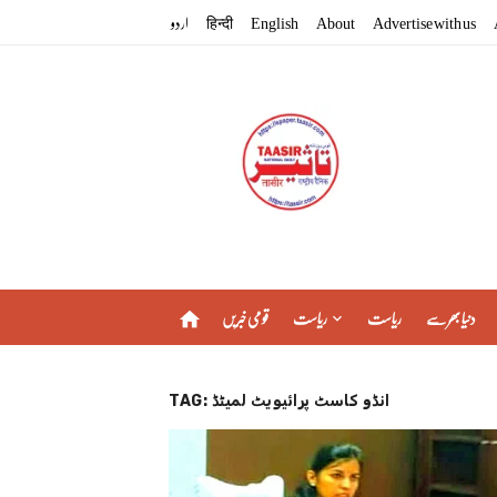
Skip
اردو
हिन्दी
English
About
Advertise with us
to
content
دنیا بھر سے
ریاست
ریاست
قومی خبریں
home
TAG:
انڈو کاسٹ پرائیویٹ لمیٹڈ