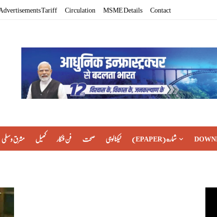
Advertisements Tariff
Circulation
MSME Details
Contact
مشرق وسطی
کھیل
فن فنکار
صحت
ٹیکنالوجی
(EPAPER) شماره
DOWN