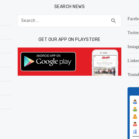
SEARCH NEWS
Search
Faceb
SEARCH
search
for:
Twitte
GET OUR APP ON PLAYSTORE
Instag
Linke
Youtu