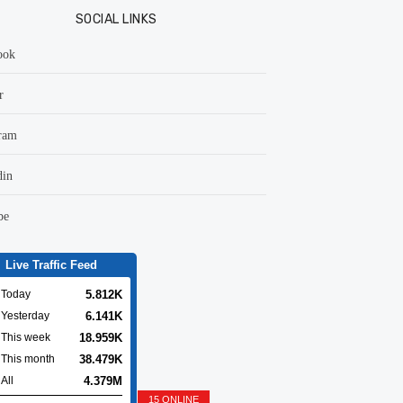
SOCIAL LINKS
ook
r
ram
din
be
Live Traffic Feed
5.812K
Today
6.141K
Yesterday
18.959K
This week
38.479K
This month
4.379M
All
15 ONLINE