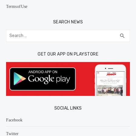
Terms of Use
SEARCH NEWS
Search
SEA
search
for:
GET OUR APP ON PLAYSTORE
SOCIAL LINKS
Facebook
Twitter