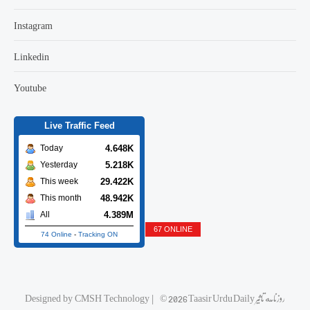
Instagram
Linkedin
Youtube
Live Traffic Feed
4.648K
Today
5.218K
Yesterday
29.422K
This week
48.942K
This month
4.389M
All
67 ONLINE
74 Online
-
Tracking ON
Designed by
CMSH Technology
|
© 2026 Taasir Urdu Daily روزنامه تاثیر