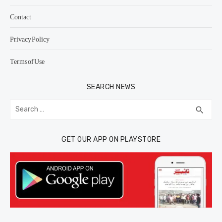
Contact
Privacy Policy
Terms of Use
SEARCH NEWS
Search
SEA
search
for:
GET OUR APP ON PLAYSTORE