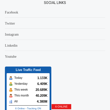
SOCIAL LINKS
Facebook
Twitter
Instagram
Linkedin
Youtube
Live Traffic Feed
1.133K
Today
6.409K
Yesterday
20.689K
This week
40.209K
This month
4.380M
All
6 ONLINE
6 Online
-
Tracking ON