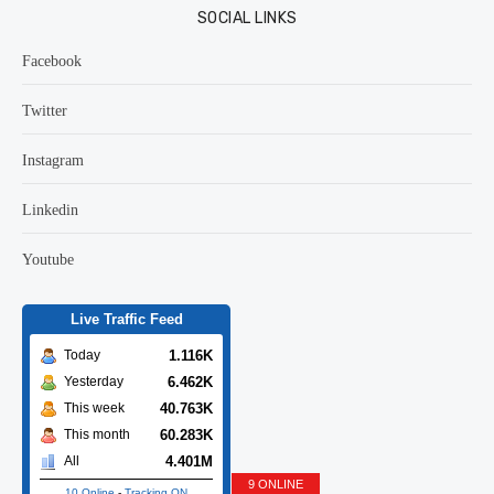
SOCIAL LINKS
Facebook
Twitter
Instagram
Linkedin
Youtube
Live Traffic Feed
1.116K
Today
6.462K
Yesterday
40.763K
This week
60.283K
This month
4.401M
All
9 ONLINE
10 Online
-
Tracking ON