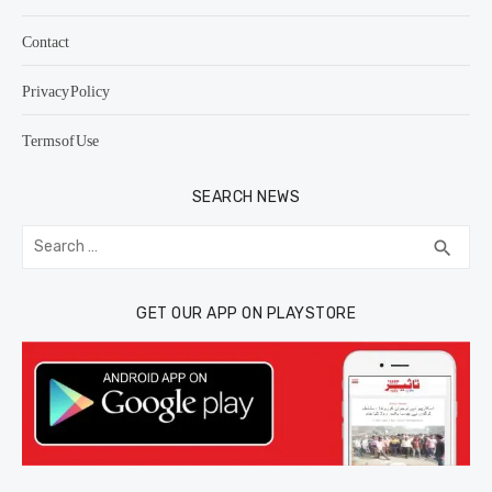
Contact
Privacy Policy
Terms of Use
SEARCH NEWS
Search
SEA
search
for:
GET OUR APP ON PLAYSTORE