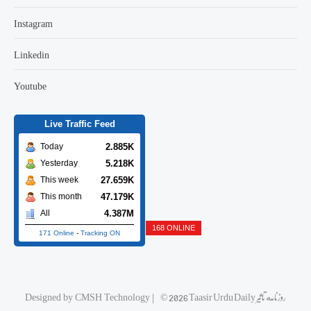
Instagram
Linkedin
Youtube
Live Traffic Feed
2.885K
Today
5.218K
Yesterday
27.659K
This week
47.179K
This month
4.387M
All
168 ONLINE
171 Online
-
Tracking ON
Designed by
CMSH Technology
|
© 2026 Taasir Urdu Daily روزنامه تاثیر