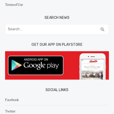
Terms of Use
SEARCH NEWS
Search
SEA
search
for:
GET OUR APP ON PLAYSTORE
SOCIAL LINKS
Facebook
Twitter