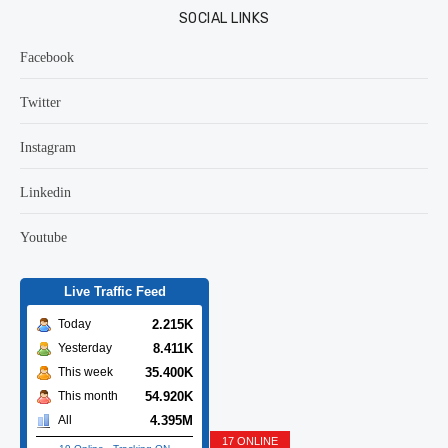
SOCIAL LINKS
Facebook
Twitter
Instagram
Linkedin
Youtube
Live Traffic Feed
2.215K
Today
8.411K
Yesterday
35.400K
This week
54.920K
This month
4.395M
All
17 ONLINE