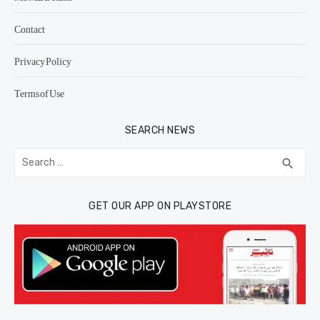
Contact
Privacy Policy
Terms of Use
SEARCH NEWS
Search
SEA
search
for:
GET OUR APP ON PLAYSTORE