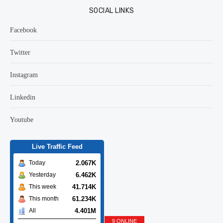
SOCIAL LINKS
Facebook
Twitter
Instagram
Linkedin
Youtube
Live Traffic Feed
2.067K
Today
6.462K
Yesterday
41.714K
This week
61.234K
This month
4.401M
All
9 ONLINE