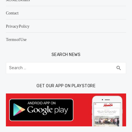
Contact
Privacy Policy
Terms of Use
SEARCH NEWS
Search
SEA
search
for:
GET OUR APP ON PLAYSTORE