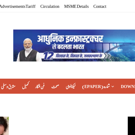
Advertisements Tariff
Circulation
MSME Details
Contact
مشرق وسطی
کھیل
فن فنکار
صحت
ٹیکنالوجی
(EPAPER) شماره
DOWN