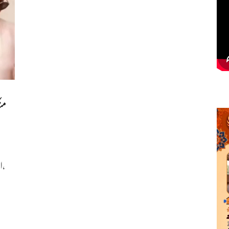
من
اد