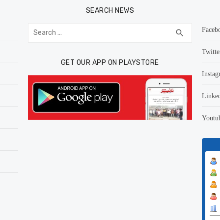
SEARCH NEWS
Search
Faceb
SEARCH
search
for:
Twitte
GET OUR APP ON PLAYSTORE
Instag
Linke
Youtu