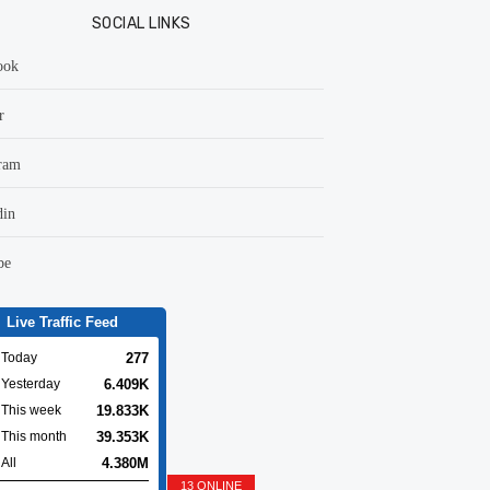
SOCIAL LINKS
ook
r
ram
din
be
Live Traffic Feed
277
Today
6.409K
Yesterday
19.833K
This week
39.353K
This month
4.380M
All
13 ONLINE