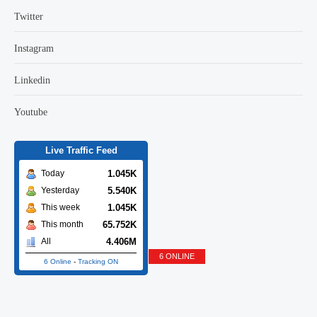
Twitter
Instagram
Linkedin
Youtube
Live Traffic Feed
1.045K
Today
5.540K
Yesterday
1.045K
This week
65.752K
This month
4.406M
All
6 ONLINE
6 Online
-
Tracking ON