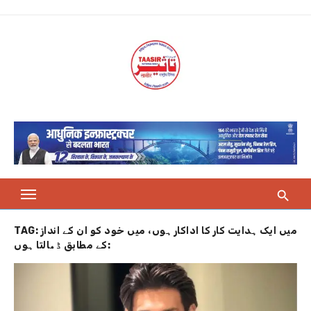
Skip
to
content
TAG:
میں ایک ہدایت کار کا اداکار ہوں، میں خود کو ان کے انداز
کے مطابق ڈھالتا ہوں: