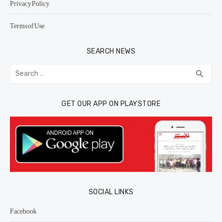
Privacy Policy
Terms of Use
SEARCH NEWS
Search
SEA
search
for:
GET OUR APP ON PLAYSTORE
SOCIAL LINKS
Facebook