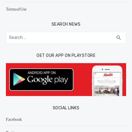
Terms of Use
SEARCH NEWS
Search
SEA
search
for:
GET OUR APP ON PLAYSTORE
SOCIAL LINKS
Facebook