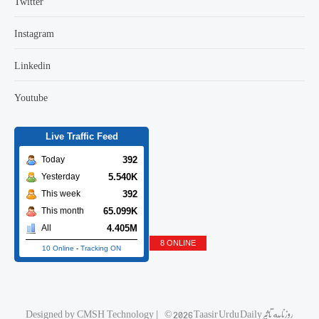
Twitter
Instagram
Linkedin
Youtube
Live Traffic Feed
392
Today
5.540K
Yesterday
392
This week
65.099K
This month
4.405M
All
8 ONLINE
10 Online
-
Tracking ON
Designed by
CMSH Technology
|
© 2026 Taasir Urdu Daily روزنامه تاثیر