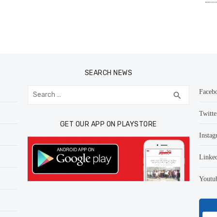
SEARCH NEWS
Search
Faceb
SEARCH
search
for:
Twitte
GET OUR APP ON PLAYSTORE
Instag
Linke
Youtu