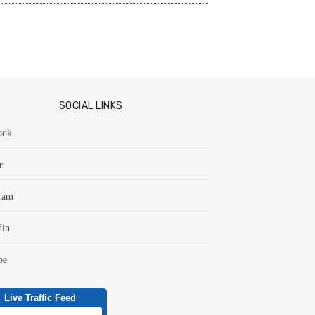
SOCIAL LINKS
ook
r
ram
din
be
Live Traffic Feed