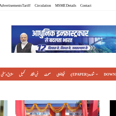
Advertisements Tariff
Circulation
MSME Details
Contact
مشرق وسطی
کھیل
فن فنکار
صحت
ٹیکنالوجی
(EPAPER) شماره
DOWN