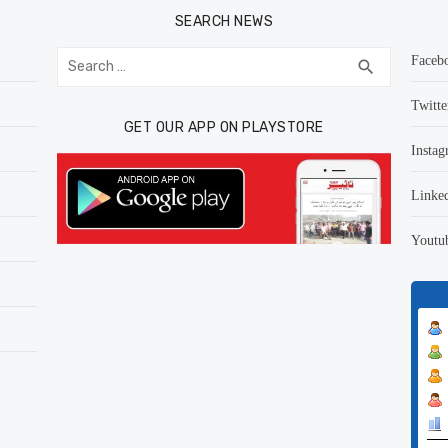
SEARCH NEWS
Search
Faceb
SEARCH
search
for:
Twitte
GET OUR APP ON PLAYSTORE
Instag
Linke
Youtu