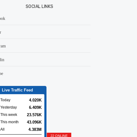
SOCIAL LINKS
ook
r
ram
din
be
Live Traffic Feed
4.020K
Today
6.409K
Yesterday
23.576K
This week
43.096K
This month
4.383M
All
22 ONLINE