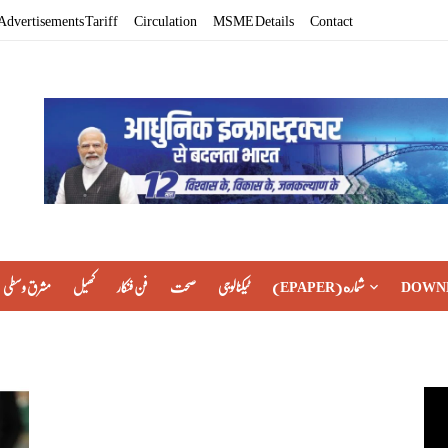
Advertisements Tariff
Circulation
MSME Details
Contact
مشرق وسطی
کھیل
فن فنکار
صحت
ٹیکنالوجی
(EPAPER) شماره
DOWN