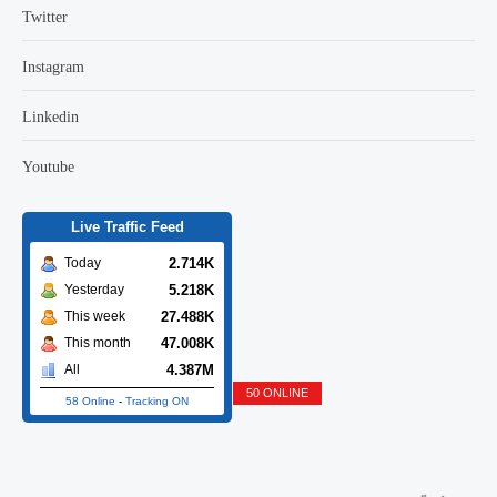
Twitter
Instagram
Linkedin
Youtube
Live Traffic Feed
2.714K
Today
5.218K
Yesterday
27.488K
This week
47.008K
This month
4.387M
All
50 ONLINE
58 Online
-
Tracking ON