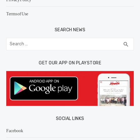
Terms of Use
SEARCH NEWS
Search
SEA
search
for:
GET OUR APP ON PLAYSTORE
SOCIAL LINKS
Facebook