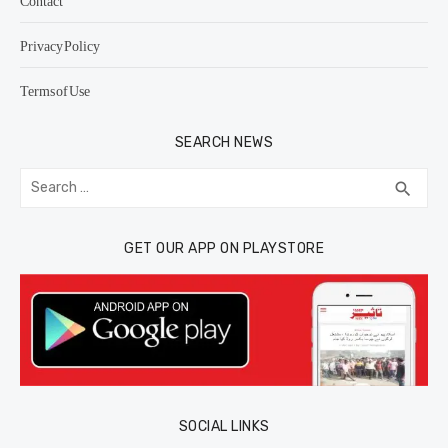
Contact
Privacy Policy
Terms of Use
SEARCH NEWS
Search
SEA
search
for:
GET OUR APP ON PLAYSTORE
SOCIAL LINKS