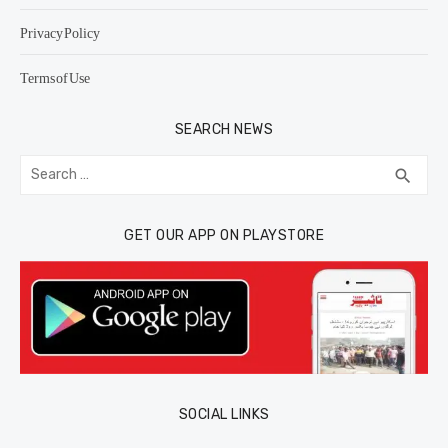
Privacy Policy
Terms of Use
SEARCH NEWS
Search
SEA
search
for:
GET OUR APP ON PLAYSTORE
SOCIAL LINKS