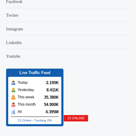
Facebook
Twitter
Instagram
Linkedin
Youtube
Live Traffic Feed
2.195K
Today
8.411K
Yesterday
35.380K
This week
54.900K
This month
4.395M
All
23 ONLINE
23 Online
-
Tracking ON