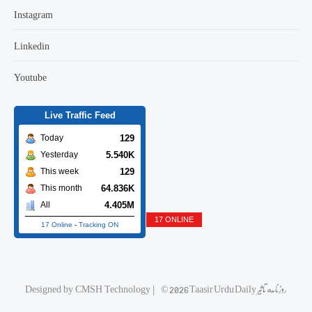
Instagram
Linkedin
Youtube
Live Traffic Feed
129
Today
5.540K
Yesterday
129
This week
64.836K
This month
4.405M
All
17 ONLINE
17 Online
-
Tracking ON
Designed by
CMSH Technology
|
© 2026 Taasir Urdu Daily روزنامه تاثیر