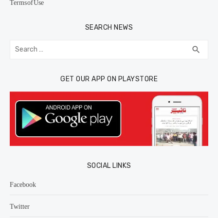
Terms of Use
SEARCH NEWS
Search
SEA
search
for:
GET OUR APP ON PLAYSTORE
SOCIAL LINKS
Facebook
Twitter