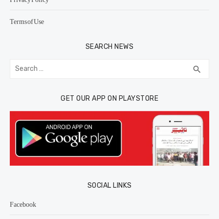
Terms of Use
SEARCH NEWS
Search
SEA
search
for:
GET OUR APP ON PLAYSTORE
SOCIAL LINKS
Facebook