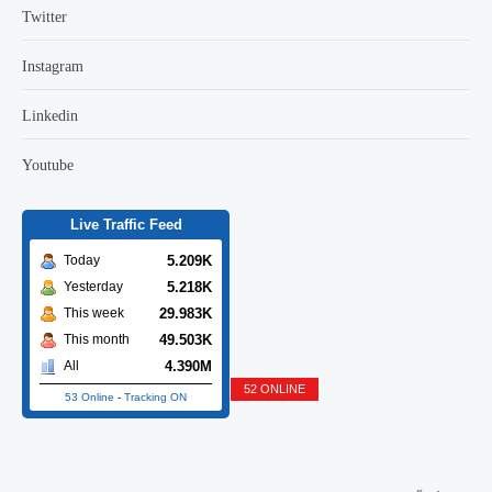
Twitter
Instagram
Linkedin
Youtube
Live Traffic Feed
5.209K
Today
5.218K
Yesterday
29.983K
This week
49.503K
This month
4.390M
All
52 ONLINE
53 Online
-
Tracking ON