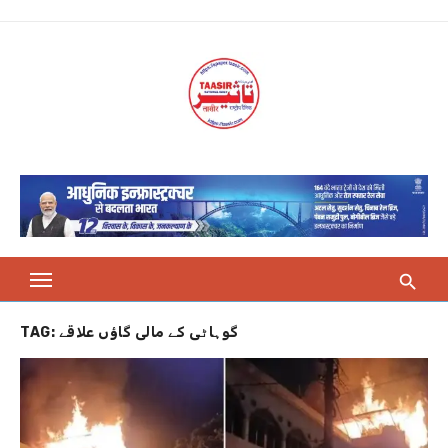
Skip
to
content
TAG:
گوہاٹی کے مالی گاؤں علاقے