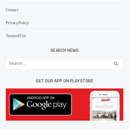
Contact
Privacy Policy
Terms of Use
SEARCH NEWS
Search
SEA
search
for:
GET OUR APP ON PLAYSTORE