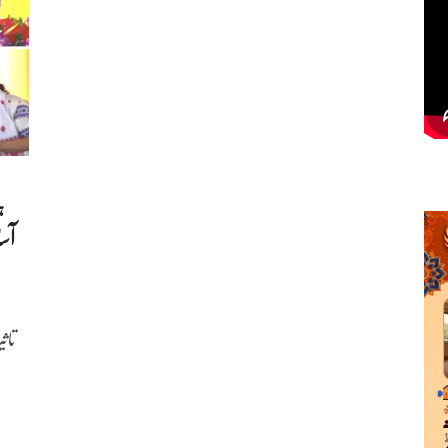
ہ
آسا
ج