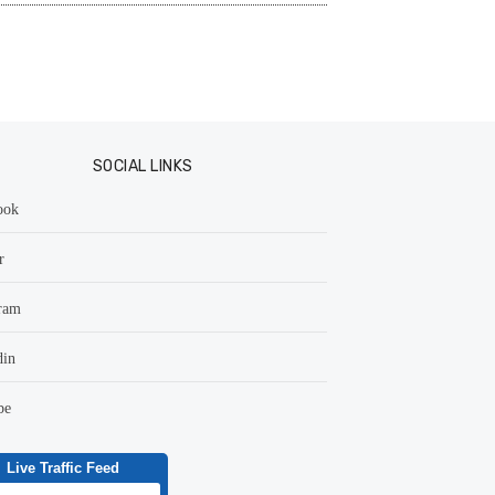
SOCIAL LINKS
ook
r
ram
din
be
Live Traffic Feed