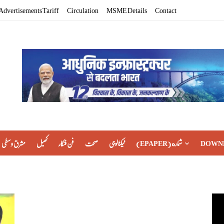
Advertisements Tariff
Circulation
MSME Details
Contact
مشرق وسطی
کھیل
فن فنکار
صحت
ٹیکنالوجی
(EPAPER) شماره
DOWN