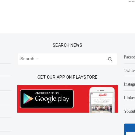
SEARCH NEWS
Search
Faceb
SEARCH
search
for:
Twitte
GET OUR APP ON PLAYSTORE
Instag
Linke
Youtu