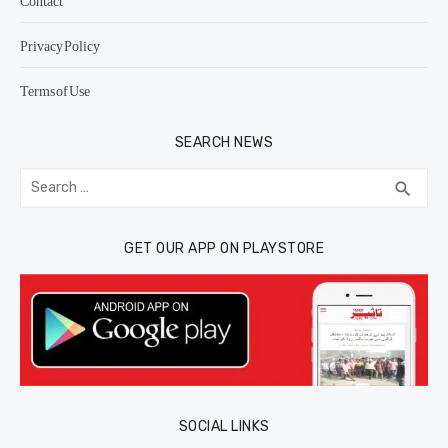
Contact
Privacy Policy
Terms of Use
SEARCH NEWS
Search
SEA
search
for:
GET OUR APP ON PLAYSTORE
SOCIAL LINKS