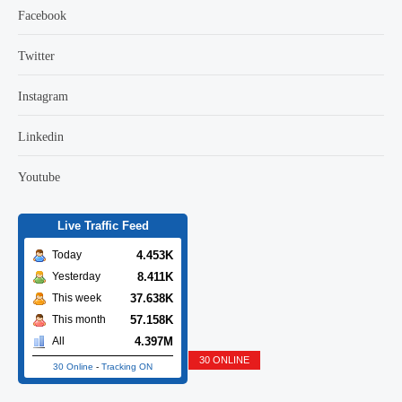
Facebook
Twitter
Instagram
Linkedin
Youtube
Live Traffic Feed
4.453K
Today
8.411K
Yesterday
37.638K
This week
57.158K
This month
4.397M
All
30 Online
-
Tracking ON