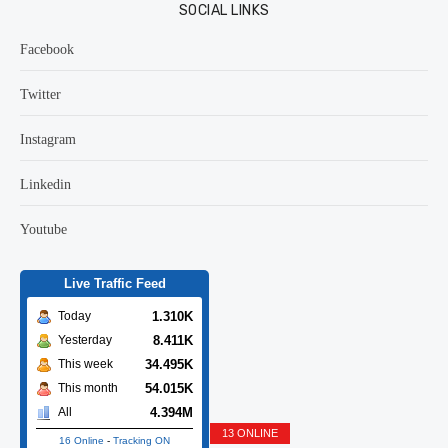
SOCIAL LINKS
Facebook
Twitter
Instagram
Linkedin
Youtube
Live Traffic Feed
1.310K
Today
8.411K
Yesterday
34.495K
This week
54.015K
This month
4.394M
All
13 ONLINE
16 Online
-
Tracking ON