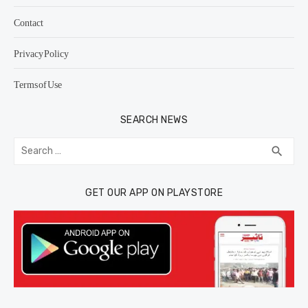
Contact
Privacy Policy
Terms of Use
SEARCH NEWS
Search
SEA
search
for:
GET OUR APP ON PLAYSTORE