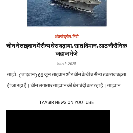
अंतर्राष्ट्रीय
,
हिंदी
चीन ने ताइवान में सैन्य घेरा बढ़ाया, सात विमान, आठ नौसैनिक
जहाज भेजे
Posted
June 9, 2025
on
ताइपे, (ताइवान) 09 जून ताइवान और चीन के बीच सैन्य टकराव बढ़ता
ही जा रहा है। चीन लगातार ताइवान की घेराबंदी कर रहा है। ताइवान …
TAASIR NEWS ON YOUTUBE