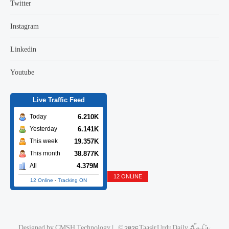
Twitter
Instagram
Linkedin
Youtube
Live Traffic Feed
6.210K
Today
6.141K
Yesterday
19.357K
This week
38.877K
This month
4.379M
All
12 ONLINE
12 Online
-
Tracking ON
Designed by
CMSH Technology
|
© 2026 Taasir Urdu Daily روزنامه تاثیر