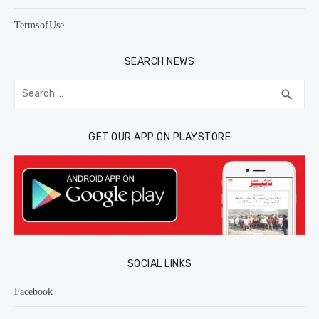
Terms of Use
SEARCH NEWS
Search
SEA
search
for:
GET OUR APP ON PLAYSTORE
SOCIAL LINKS
Facebook