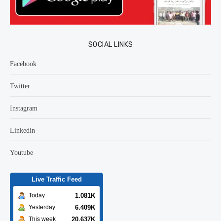
SOCIAL LINKS
Facebook
Twitter
Instagram
Linkedin
Youtube
Live Traffic Feed
1.081K
Today
6.409K
Yesterday
20.637K
This week