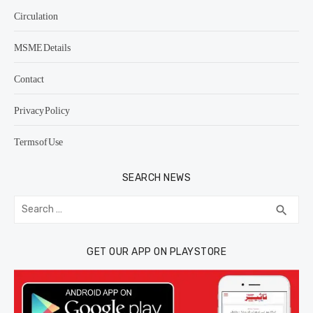
Circulation
MSME Details
Contact
Privacy Policy
Terms of Use
SEARCH NEWS
Search
SEA
search
for:
GET OUR APP ON PLAYSTORE