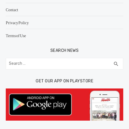
Contact
Privacy Policy
Terms of Use
SEARCH NEWS
Search
SEA
search
for:
GET OUR APP ON PLAYSTORE