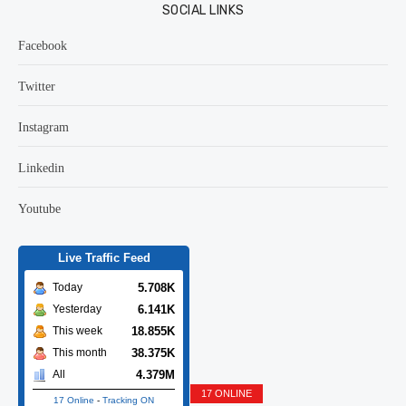
SOCIAL LINKS
Facebook
Twitter
Instagram
Linkedin
Youtube
Live Traffic Feed
5.708K
Today
6.141K
Yesterday
18.855K
This week
38.375K
This month
4.379M
All
17 ONLINE
17 Online
-
Tracking ON