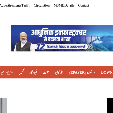
Advertisements Tariff
Circulation
MSME Details
Contact
مشرق وسطی
کھیل
فن فنکار
صحت
ٹیکنالوجی
(EPAPER) شماره
DOWN