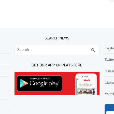
SEARCH NEWS
Search
Faceb
SEARCH
search
for:
Twitte
GET OUR APP ON PLAYSTORE
Instag
Linke
Youtu