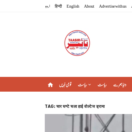
Skip
اردو
हिन्दी
English
About
Advertise with us
to
content
دنیا بھر سے
ریاست
ریاست
قومی خبریں
home
TAG:
चार घण्टे चला हाई वोल्टेज ड्रामा