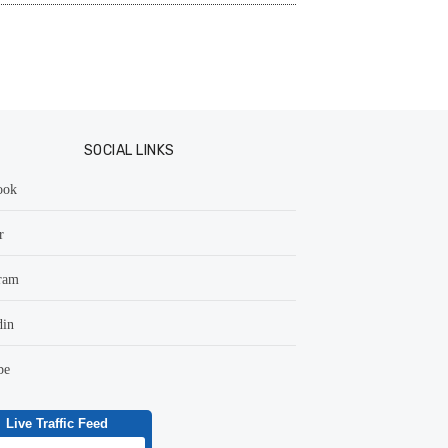
SOCIAL LINKS
ook
r
ram
din
be
Live Traffic Feed