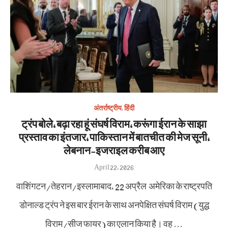
अंतर्राष्ट्रीय
,
हिंदी
ट्रंप बोले, बढ़ा रहा हूं संघर्ष विराम, करूंगा ईरान के साझा
प्रस्ताव का इंतजार, पाकिस्तान में बातचीत की मेज सूनी,
लेबनान-इजराइल करीब आए
Posted
April 22, 2026
on
वाशिंगटन/तेहरान/इस्लामाबाद, 22 अप्रैल अमेरिका के राष्ट्रपति
डोनाल्ड ट्रंप ने इस बार ईरान के साथ अनपेक्षित संघर्ष विराम (युद्ध
विराम/सीज फायर) का एलान किया है। वह …