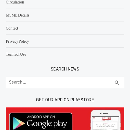
Circulation
MSME Details
Contact
Privacy Policy
Terms of Use
SEARCH NEWS
Search
SEA
search
for:
GET OUR APP ON PLAYSTORE