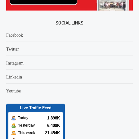
SOCIAL LINKS
Facebook
Twitter
Instagram
Linkedin
Youtube
Live Traffic Feed
1.898K
Today
6.409K
Yesterday
21.454K
This week