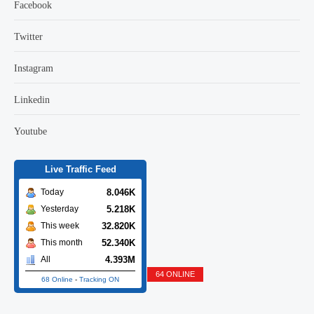
Facebook
Twitter
Instagram
Linkedin
Youtube
Live Traffic Feed
8.046K
Today
5.218K
Yesterday
32.820K
This week
52.340K
This month
4.393M
All
64 ONLINE
68 Online
-
Tracking ON