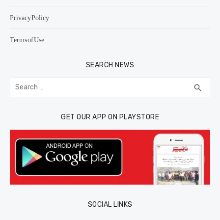
Privacy Policy
Terms of Use
SEARCH NEWS
Search
SEA
search
for:
GET OUR APP ON PLAYSTORE
SOCIAL LINKS