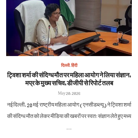
दिल्ली
,
हिंदी
ट्विशा शर्मा की संदिग्ध मौत पर महिला आयोग ने लिया संज्ञान,
मप्र के मुख्य सचिव, डीजीपी से रिपोर्ट तलब
Posted
May 20, 2026
on
नई दिल्ली, 20 मई राष्ट्रीय महिला आयोग (एनसीडब्ल्यू) ने ट्विशा शर्मा
की संदिग्ध मौत को लेकर मीडिया की खबरों पर स्वतः संज्ञान लेते हुए मध्य
…