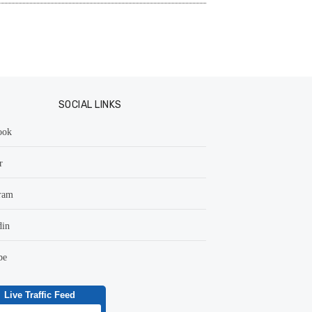
SOCIAL LINKS
ook
r
ram
din
be
Live Traffic Feed