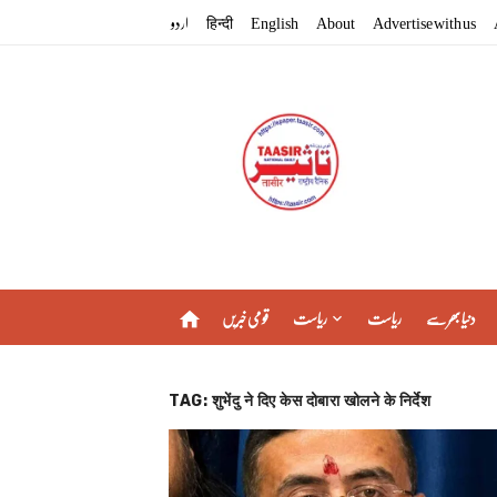
Skip
اردو
हिन्दी
English
About
Advertise with us
to
content
دنیا بھر سے
ریاست
ریاست
قومی خبریں
home
TAG:
शुभेंदु ने दिए केस दोबारा खोलने के निर्देश