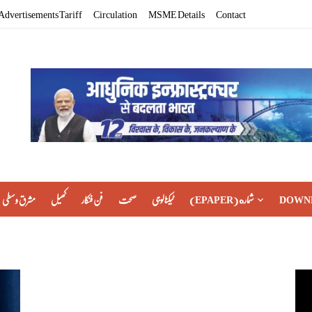
Advertisements Tariff
Circulation
MSME Details
Contact
مشرق وسطی
کھیل
فن فنکار
صحت
ٹیکنالوجی
(EPAPER) شماره
DOWN