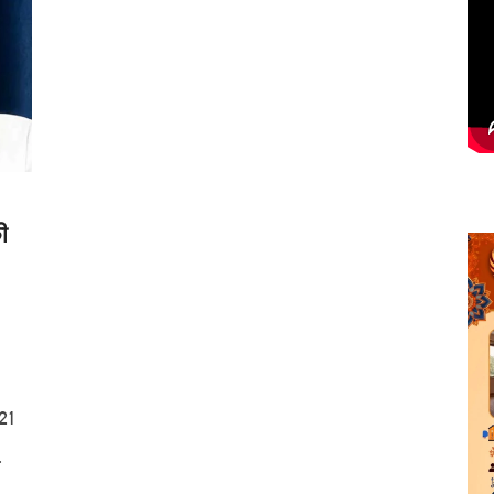
ी
021
…