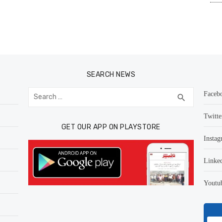
SEARCH NEWS
Search
Faceb
SEARCH
search
for:
Twitte
GET OUR APP ON PLAYSTORE
Instag
Linke
Youtu