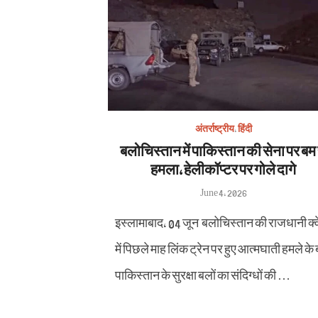
अंतर्राष्ट्रीय
,
हिंदी
बलोचिस्तान में पाकिस्तान की सेना पर बम 
हमला, हेलीकॉप्टर पर गोले दागे
Posted
June 4, 2026
on
इस्लामाबाद, 04 जून बलोचिस्तान की राजधानी क्व
में पिछले माह लिंक ट्रेन पर हुए आत्मघाती हमले के
पाकिस्तान के सुरक्षा बलों का संदिग्धों की …