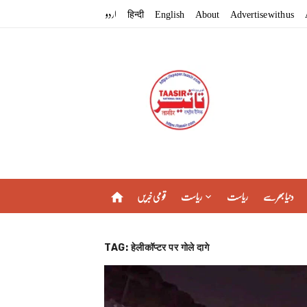
Skip
اردو
हिन्दी
English
About
Advertise with us
to
content
دنیا بھر سے
ریاست
ریاست
قومی خبریں
home
TAG:
हेलीकॉप्टर पर गोले दागे