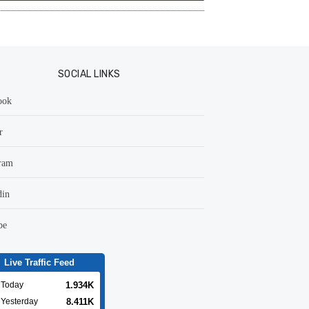
SOCIAL LINKS
ook
r
ram
din
be
Live Traffic Feed
1.934K
Today
8.411K
Yesterday