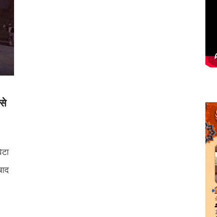
से
ेटा
 बाद