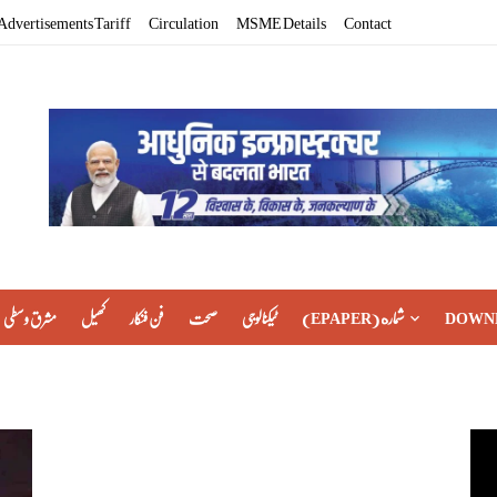
Advertisements Tariff
Circulation
MSME Details
Contact
مشرق وسطی
کھیل
فن فنکار
صحت
ٹیکنالوجی
(EPAPER) شماره
DOWN