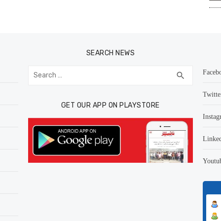
SEARCH NEWS
Search
Faceb
SEARCH
search
for:
Twitte
GET OUR APP ON PLAYSTORE
Instag
Linke
Youtu