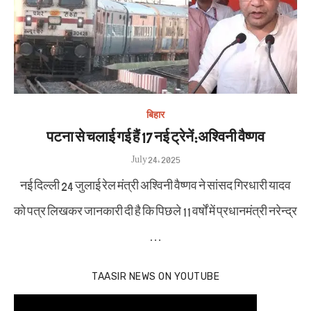
बिहार
पटना से चलाई गई हैं 17 नई ट्रेनें:अश्विनी वैष्णव
Posted
July 24, 2025
on
नई दिल्ली 24 जुलाई रेल मंत्री अश्विनी वैष्णव ने सांसद गिरधारी यादव
को पत्र लिखकर जानकारी दी है कि पिछले 11 वर्षों में प्रधानमंत्री नरेन्द्र
…
TAASIR NEWS ON YOUTUBE