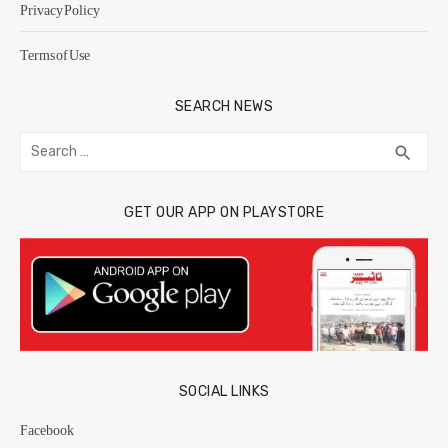
Privacy Policy
Terms of Use
SEARCH NEWS
Search
SEA
search
for:
GET OUR APP ON PLAYSTORE
SOCIAL LINKS
Facebook