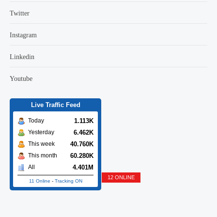
Twitter
Instagram
Linkedin
Youtube
Live Traffic Feed
1.113K
Today
6.462K
Yesterday
40.760K
This week
60.280K
This month
4.401M
All
12 ONLINE
11 Online
-
Tracking ON