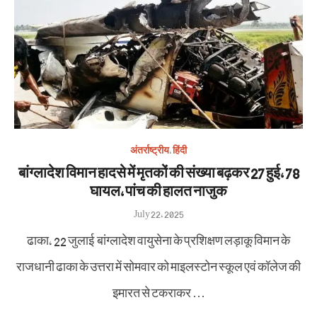
अंतर्राष्ट्रीय
,
हिंदी
बांग्लादेश विमान हादसे में मृतकों की संख्या बढ़कर 27 हुई, 78
घायल, पांच की हालत नाजुक
Posted
July 22, 2025
on
ढाका, 22 जुलाई बांग्लादेश वायुसेना के प्रशिक्षण लड़ाकू विमान के
राजधानी ढाका के उत्तरा में सोमवार को माइलस्टोन स्कूल एवं कॉलेज की
इमारत से टकराकर …