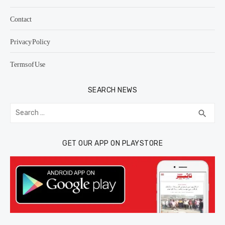
Contact
Privacy Policy
Terms of Use
SEARCH NEWS
Search
SEA
search
for:
GET OUR APP ON PLAYSTORE