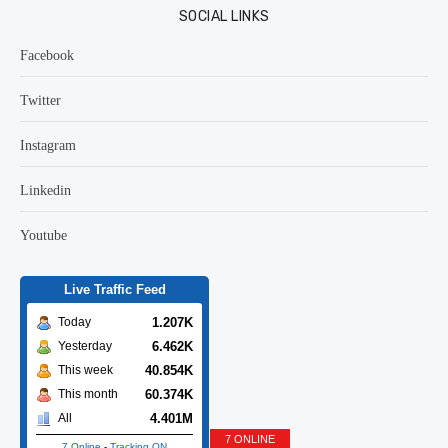
SOCIAL LINKS
Facebook
Twitter
Instagram
Linkedin
Youtube
Live Traffic Feed
1.207K
Today
6.462K
Yesterday
40.854K
This week
60.374K
This month
4.401M
All
7 ONLINE
7 Online
-
Tracking ON