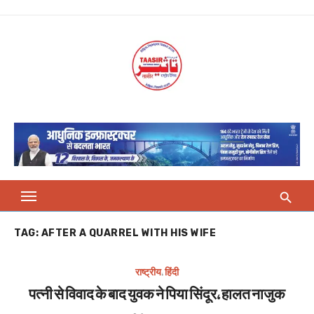
Skip
to
content
TAG:
AFTER A QUARREL WITH HIS WIFE
राष्ट्रीय
,
हिंदी
पत्नी से विवाद के बाद युवक ने पिया सिंदूर, हालत नाजुक