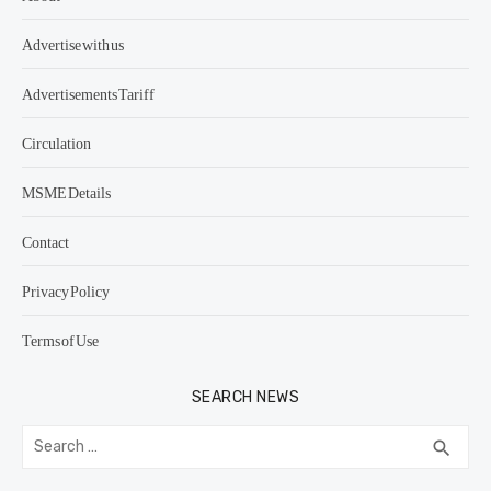
Advertise with us
Advertisements Tariff
Circulation
MSME Details
Contact
Privacy Policy
Terms of Use
SEARCH NEWS
Search
SEA
search
for: