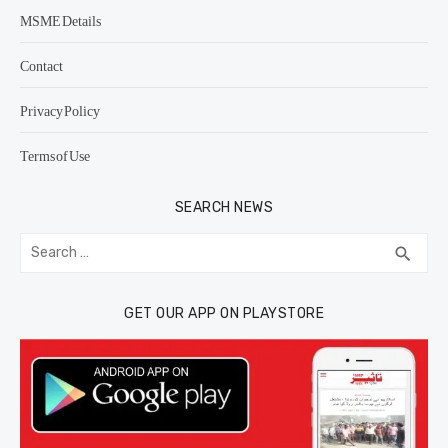
MSME Details
Contact
Privacy Policy
Terms of Use
SEARCH NEWS
Search
SEA
search
for:
GET OUR APP ON PLAYSTORE