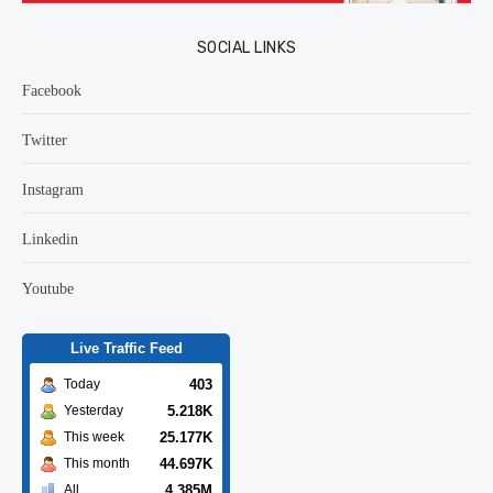
SOCIAL LINKS
Facebook
Twitter
Instagram
Linkedin
Youtube
Live Traffic Feed
403
Today
5.218K
Yesterday
25.177K
This week
44.697K
This month
4.385M
All