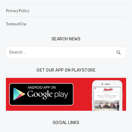
Privacy Policy
Terms of Use
SEARCH NEWS
Search
SEA
search
for:
GET OUR APP ON PLAYSTORE
SOCIAL LINKS