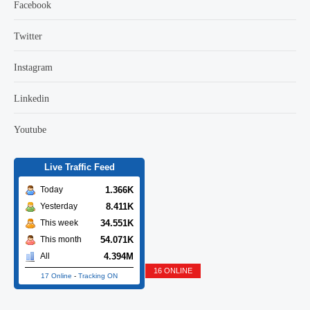
Facebook
Twitter
Instagram
Linkedin
Youtube
Live Traffic Feed
1.366K
Today
8.411K
Yesterday
34.551K
This week
54.071K
This month
4.394M
All
16 ONLINE
17 Online
-
Tracking ON