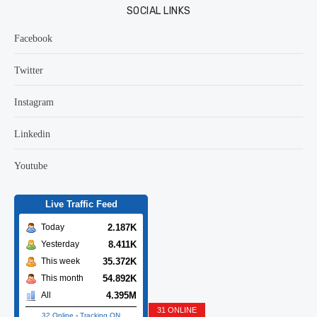
SOCIAL LINKS
Facebook
Twitter
Instagram
Linkedin
Youtube
Live Traffic Feed
2.187K
Today
8.411K
Yesterday
35.372K
This week
54.892K
This month
4.395M
All
31 ONLINE
32 Online
-
Tracking ON