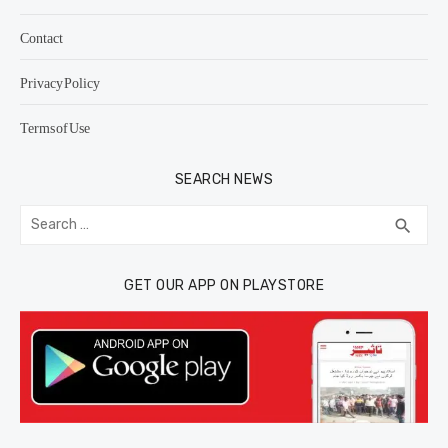
Contact
Privacy Policy
Terms of Use
SEARCH NEWS
Search
SEA
search
for:
GET OUR APP ON PLAYSTORE